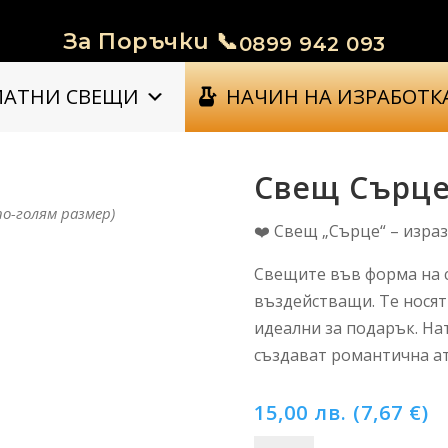
За Поръчки 📞
0899 942 093
МАТНИ СВЕЩИ
НАЧИН НА ИЗРАБОТК
Свещ Сърц
по-голям размер)
❤️ Свещ „Сърце“ – изра
Свещите във форма на с
въздействащи. Те носят
идеални за подарък. На
създават романтична ат
15,00
лв.
(
7,67
€
)
количество