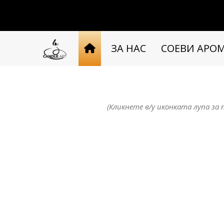
ЗА НАС
СОЕВИ АРО
(Кликнете в/у иконката лупа за 