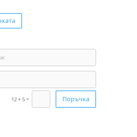
чката
Поръчка
=
12 + 5