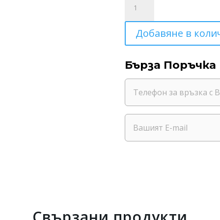
за
Свещ
Добавяне в коли
Сърце
Бърза Поръчка
Свързани продукти