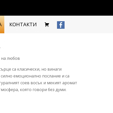
А
КОНТАКТИ
е
з на любов
ърце са класически, но винаги
 силно емоционално послание и са
туралният соев восък и мекият аромат
мосфера, която говори без думи.