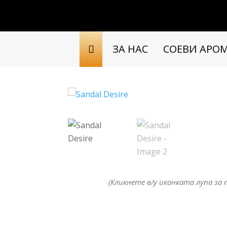
ЗА НАС
СОЕВИ АРО
(Кликнете в/у иконката лупа за 