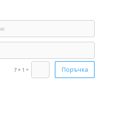
Поръчка
=
7 + 1