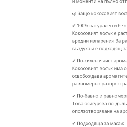
и моменти на пълно отп
🌿 Защо кокосовият вос
✔ 100% натурален и без
Кокосовият восък е раст
вредни изпарения. За р
въздуха и е подходящ з
✔ По-силен и чист аром
Кокосовият восък има о
освобождава ароматите
равномерно разпростра
✔ По-бавно и равномер
Това осигурява по-дълъ
оползотворяване на ар
✔ Подходяща за масаж