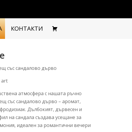
А
КОНТАКТИ
re
вещ със сандалово дърво
 art
увствена атмосфера с нашата ръчно
ещ със сандалово дърво – аромат,
афродизиак. Дълбокият, дървесен и
ил на сандала създава усещане за
рмония, идеален за романтични вечери