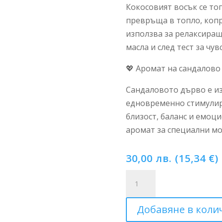
Кокосовият восък се то
превръща в топло, копр
използва за релаксира
масла и след тест за чув
💖 Аромат на сандалово
Сандаловото дърво е из
едновременно стимулир
близост, баланс и емоц
аромат за специални м
30,00
лв.
(
15,34
€
)
количество
за
Sandal
Добавяне в коли
Desire