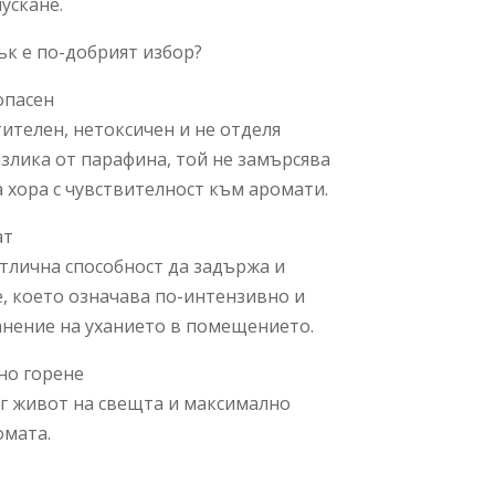
ускане.
ък е по-добрият избор?
опасен
ителен, нетоксичен и не отделя
азлика от парафина, той не замърсява
а хора с чувствителност към аромати.
ат
тлична способност да задържа и
, което означава по-интензивно и
нение на уханието в помещението.
но горене
г живот на свещта и максимално
омата.