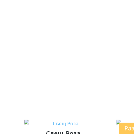
Ра
Свещ Роза