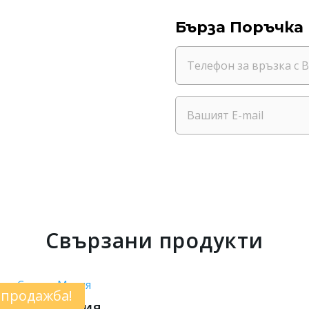
Бърза Поръчка
Свързани продукти
зпродажба!
Свещ – Магия