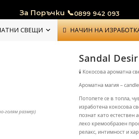
За Поръчки 📞
0899 942 093
МАТНИ СВЕЩИ
НАЧИН НА ИЗРАБОТК
Sandal Desi
🕯️ Кокосова ароматна с
Ароматна магия – candle
Потопете се в топла, ч
изработена кокосова св
по-голям размер)
познат като естествен 
леко кремообразен проф
релакс, интимност и ха