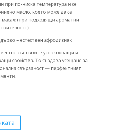
пи при по-ниска температура и се
инено масло, което може да се
щ масаж (при подходящи ароматни
ствителност).
 дърво – естествен афродизиак
вестно със своите успокояващи и
ащи свойства. То създава усещане за
ионална свързаност — перфектният
оменти.
чката